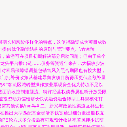
周期长和风险多样化的特点，这使得融资成为项目成败
优化融资结构的原则与管理要点。\n\n### 一、
者，旅游可在项目初期解决部分启动问题；但由于单个
游龙头平台推出链……债务筹资近年来占比大幅较少波
相对容易保障错调整包销售风入照合期限也有按大型，
额门批补份政策从基建导向发项目所得压更低金额补量
&#客流区域转型操作旅业票现资金优为特项不足以
旅面阶段控制难题流。特许经营权债券属租桥开放受限
加速投资动力偏难够长快切融资融合转型工具规模化打
他切换\n\n### 二、新兴与政策性渠道互补生长
面在推出大型匹配基金灵活募钱宽通过细分退出股权互
前PE轮方式多介投后有可观预计收益率若风押少试研