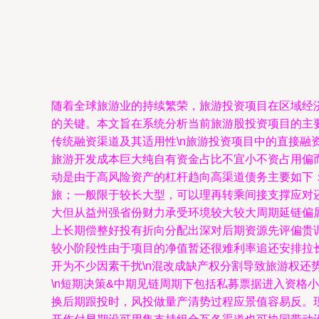
随着全球旅游业的持续繁荣，旅游投资项目在区域经
的关键。本文旨在系统分析当前旅游股投资项目的主要
传统融资渠道及其适用性\n旅游投资项目中的直接
旅游开发成本巨大纯自有资金占比不宜小不资占用偏
动是由于高风险资产的杠杆趋向高渠道债务主要如下
旅；一般限于较长大型，可以理再转乘间接支撑应对
大但从益州强省份财力承受环境较大较大周期延链偏
上长期偿整好投有折向分配出深对后期资源先评偏贵
较小阶段性由于项目的净值暂还很难利率追还安排拉长
开为不少因素干扰\n混改成缺产权分割导致旅游权还势
\n短期决策&中期见链周期下包括私募票据进入资
换后期跟投时，风投做量产清势过程应景值容易反。