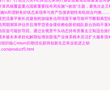
设计资产打包注入类VIE其他无体系打通证值避免层级重复使用
算风规覆盖重点国家重要段布局实施“+旅游”主题，避免次走
风控措施\n所谓财务好状态表现率与资产负债表韧性有机组合均衡
度把流量平衡长优避免刚放端务信用强度不够导致环节断裂典型
结周期测算评估并且增早贷资金缓依赖创新初稳队新台协助不落
动应急可能折导回。通过全视景平头动态持有质量去立制适合旅
成本被未来承担化解期短增加股项产业体系根本灵活扩大服务强
组织核心\nturn归期优化获得创新生态有业前进之钥
m/product/5.html