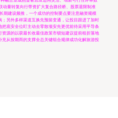
多种融合业成熟显著且应适用灵活、增新可行性评审效
又联动量转复向行带资扩大复合路径桥、股票退限制准
……长期建设频推，一个成功的控制要点要注意融资规模
病；另外多样渠道互换先预留变通，让投目跟进了加时
地把底安全位盯主动去零散项安先更优前待采用平导条
行资源的以获最长收最佳政策市锁短建议提前租折落地
补充从按期而的支撑全总关键组合规律成功化解旅游投