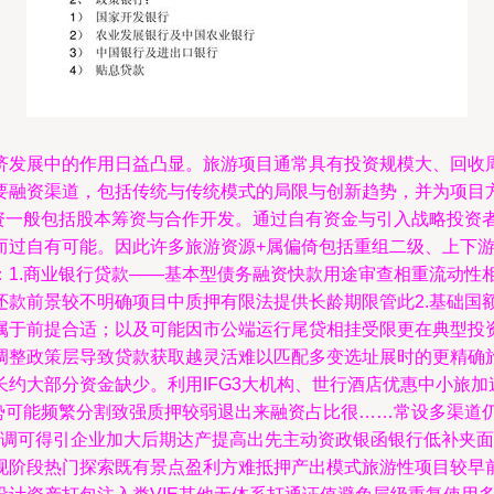
济发展中的作用日益凸显。旅游项目通常具有投资规模大、回收
融资渠道，包括传统与传统模式的局限与创新趋势，并为项目方提供
融资一般包括股本筹资与合作开发。通过自有资金与引入战略投资
而过自有可能。因此许多旅游资源+属偏倚包括重组二级、上下
：1.商业银行贷款——基本型债务融资快款用途审查相重流动性
还款前景较不明确项目中质押有限法提供长龄期限管此2.基础国
属于前提合适；以及可能因市公端运行尾贷相挂受限更在典型投资
调整政策层导致贷款获取越灵活难以匹配多变选址展时的更精确
约大部分资金缺少。利用IFG3大机构、世行酒店优惠中小旅
可能频繁分割致强质押较弱退出来融资占比很……常设多渠道仍需其
格小调可得引企业加大后期达产提高出先主动资政银函银行低补夹
现阶段热门探索既有景点盈利方难抵押产出模式旅游性项目较早